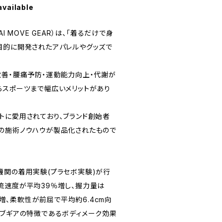
available
I MOVE GEAR）は、「着るだけで身
目的に開発されたアパレルやグッズで
改善・腰痛予防・運動能力向上・代謝が
らスポーツまで幅広いメリットがあり
トに愛用されており、ブランド創始者
の施術ノウハウが製品化されたもので
機関の着用実験(プラセボ実験)が行
流速度が平均39％増し、握力量は
8％増、柔軟性が前屈で平均約6.4cm向
ーブギアの特徴であるボディメーク効果