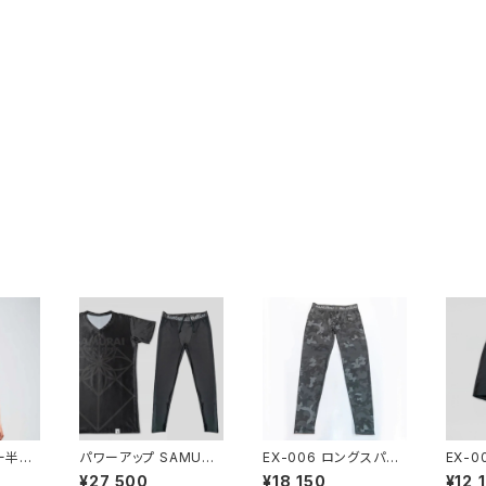
ナー半袖
パワーアップ SAMURA
EX-006 ロングスパッ
EX-
L) 体幹
I半袖セットアップ（4L～
ツ ダークグレーカモ(X
ツ (1
¥27,500
¥18,150
¥12,