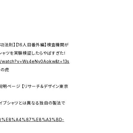
功法則】【16人目番外編】検査機関が
シャツを実験検証したらやばすぎた！
om/watch?v=Ws4eNy0Aokw&t=13s
和の虎
説明ページ 【リサーチ＆デザイン東京
ライブシャツとは異なる独自の製法で
.biz/%E8%A4%87%E8%A3%BD-