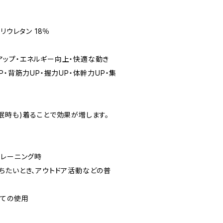
リウレタン 18％
能力アップ・エネルギー向上・快適な動き
P・背筋力UP・握力UP・体幹力UP・集
眠時も)着ることで効果が増します。
トレーニング時
ちたいとき、アウトドア活動などの普
しての使用