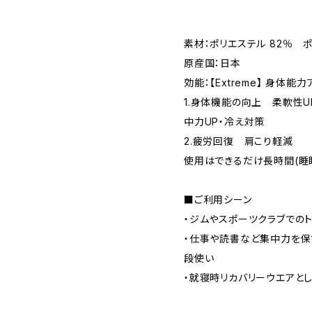
素材：ポリエステル 82％ ポ
原産国：日本
効能：【Extreme】 身体
1.身体機能の向上 柔軟性U
中力UP・冷え対策
2.疲労回復 肩こり軽減
使用はできるだけ長時間(睡
■ご利用シーン
・ジムやスポーツクラブでの
・仕事や読書など集中力を保
段使い
・就寝時リカバリーウエアと