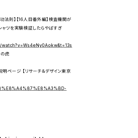
功法則】【16人目番外編】検査機関が
シャツを実験検証したらやばすぎ
om/watch?v=Ws4eNy0Aokw&t=13s
和の虎
説明ページ 【リサーチ＆デザイン東京
.biz/%E8%A4%87%E8%A3%BD-