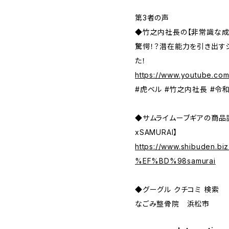
第3者の声
◆竹之内社長の【非常識な成
驚愕！？潜在能力を引き出す
た！
https://www.youtube.c
#虎ベル #竹之内社長 #令
◆サムライムーブギアの商品
xSAMURAI】
https://www.shibuden
%EF%BD%98samurai
◆グーグル クチコミ 検索
なごみ整骨院 浜松市